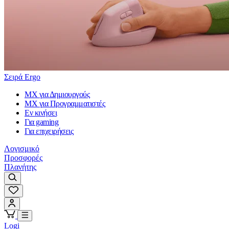
Σειρά Ergo
MX για Δημιουργούς
MX για Προγραμματιστές
Εν κινήσει
Για gaming
Για επιχειρήσεις
Λογισμικό
Προσφορές
Πλανήτης
Logi