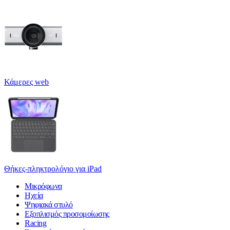
Κάμερες web
Θήκες-πληκτρολόγιο για iPad
Μικρόφωνα
Ηχεία
Ψηφιακά στυλό
Εξοπλισμός προσομοίωσης
Racing