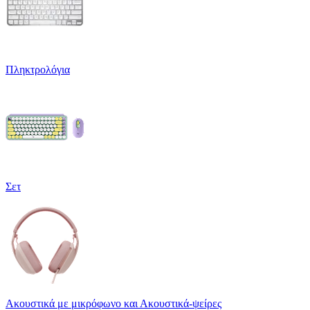
Πληκτρολόγια
Σετ
Ακουστικά με μικρόφωνο και Ακουστικά-ψείρες