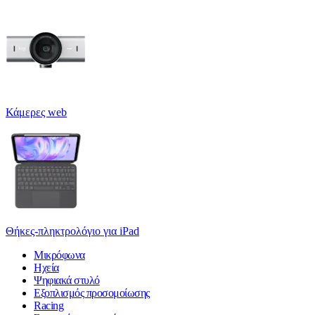
Κάμερες web
Θήκες-πληκτρολόγιο για iPad
Μικρόφωνα
Ηχεία
Ψηφιακά στυλό
Εξοπλισμός προσομοίωσης
Racing