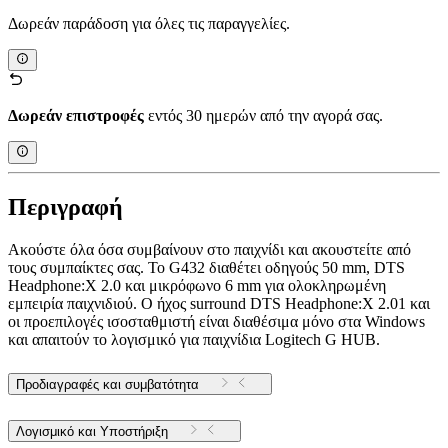
Δωρεάν παράδοση για όλες τις παραγγελίες.
Δωρεάν επιστροφές
εντός 30 ημερών από την αγορά σας.
Περιγραφή
Ακούστε όλα όσα συμβαίνουν στο παιχνίδι και ακουστείτε από
τους συμπαίκτες σας. Το G432 διαθέτει οδηγούς 50 mm, ​​DTS
Headphone:X 2.0 και μικρόφωνο 6 mm για ολοκληρωμένη
εμπειρία παιχνιδιού. Ο ήχος surround DTS Headphone:X 2.01 και
οι προεπιλογές ισοσταθμιστή είναι διαθέσιμα μόνο στα Windows
και απαιτούν το λογισμικό για παιχνίδια Logitech G HUB.
Προδιαγραφές και συμβατότητα
Λογισμικό και Υποστήριξη