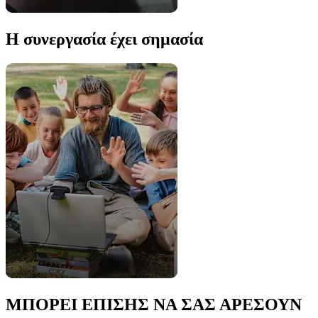
Η συνεργασία έχει σημασία
ΜΠΟΡΕΙ ΕΠΙΣΗΣ ΝΑ ΣΑΣ ΑΡΕΣΟΥΝ