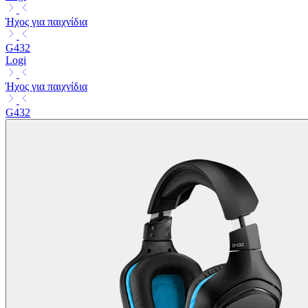
Ήχος για παιχνίδια
G432
Logi
Ήχος για παιχνίδια
G432