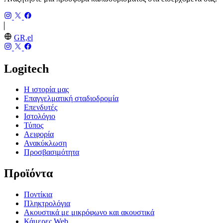
GR,el
Logitech
Η ιστορία μας
Επαγγελματική σταδιοδρομία
Επενδυτές
Ιστολόγιο
Τύπος
Αειφορία
Ανακύκλωση
Προσβασιμότητα
Προϊόντα
Ποντίκια
Πληκτρολόγια
Ακουστικά με μικρόφωνο και ακουστικά
Κάμερες Web