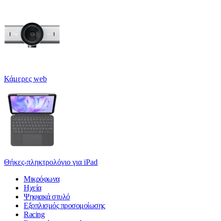
Κάμερες web
Θήκες-πληκτρολόγιο για iPad
Μικρόφωνα
Ηχεία
Ψηφιακά στυλό
Εξοπλισμός προσομοίωσης
Racing