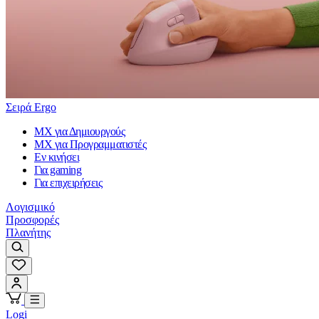
Σειρά Ergo
MX για Δημιουργούς
MX για Προγραμματιστές
Εν κινήσει
Για gaming
Για επιχειρήσεις
Λογισμικό
Προσφορές
Πλανήτης
Logi