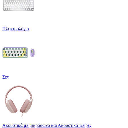
Πληκτρολόγια
Σετ
Ακουστικά με μικρόφωνο και Ακουστικά-ψείρες