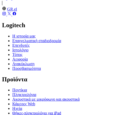
GR,el
Logitech
Η ιστορία μας
Επαγγελματική σταδιοδρομία
Επενδυτές
Ιστολόγιο
Τύπος
Αειφορία
Ανακύκλωση
Προσβασιμότητα
Προϊόντα
Ποντίκια
Πληκτρολόγια
Ακουστικά με μικρόφωνο και ακουστικά
Κάμερες Web
Ηχεία
Θήκες-πληκτρολόγιο για iPad