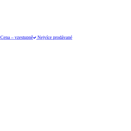
Cena – vzestupně
Nejvíce prodávané