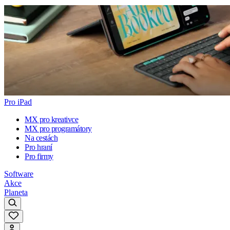
Pro iPad
MX pro kreativce
MX pro programátory
Na cestách
Pro hraní
Pro firmy
Software
Akce
Planeta