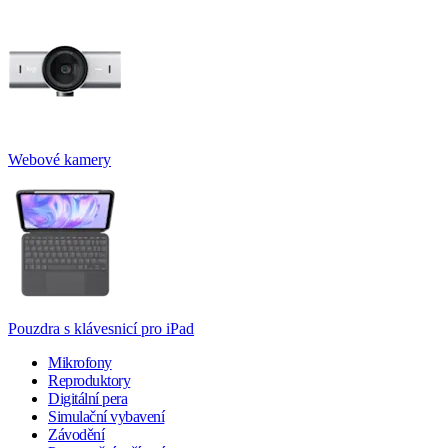
Webové kamery
Pouzdra s klávesnicí pro iPad
Mikrofony
Reproduktory
Digitální pera
Simulační vybavení
Závodění