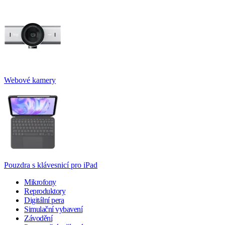
Webové kamery
Pouzdra s klávesnicí pro iPad
Mikrofony
Reproduktory
Digitální pera
Simulační vybavení
Závodění