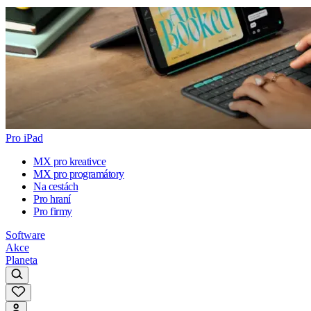
Pro iPad
MX pro kreativce
MX pro programátory
Na cestách
Pro hraní
Pro firmy
Software
Akce
Planeta