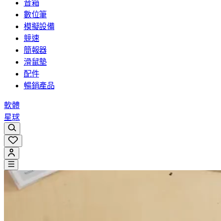
音箱
數位筆
模擬設備
競速
簡報器
滑鼠墊
配件
暢銷產品
軟體
星球