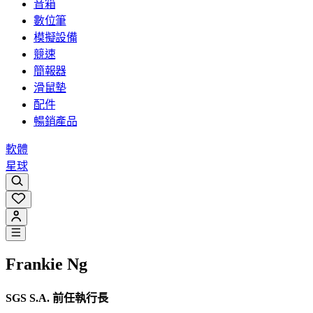
音箱
數位筆
模擬設備
競速
簡報器
滑鼠墊
配件
暢銷產品
軟體
星球
Frankie Ng
SGS S.A. 前任執行長