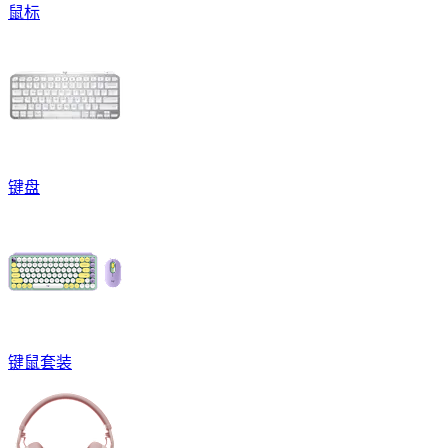
鼠标
键盘
键鼠套装