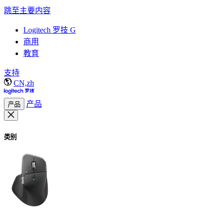
跳至主要内容
Logitech 罗技 G
商用
教育
支持
CN,zh
产品
产品
类别