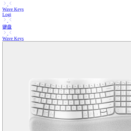
Wave Keys
Logi
键盘
Wave Keys