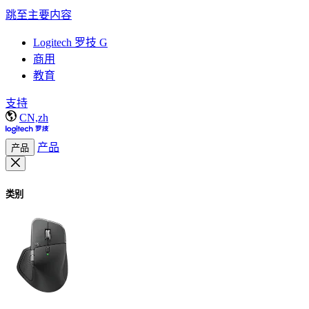
跳至主要内容
Logitech 罗技 G
商用
教育
支持
CN,zh
产品
产品
类别