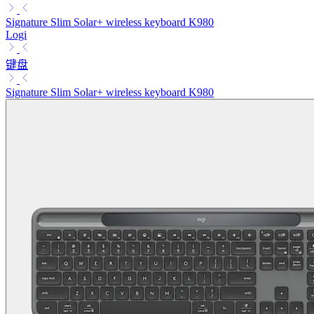
Signature Slim Solar+ wireless keyboard K980
Logi
键盘
Signature Slim Solar+ wireless keyboard K980