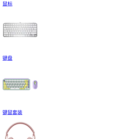
鼠标
键盘
键鼠套装