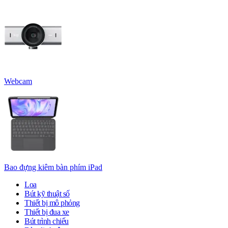
Webcam
Bao đựng kiêm bàn phím iPad
Loa
Bút kỹ thuật số
Thiết bị mô phỏng
Thiết bị đua xe
Bút trình chiếu