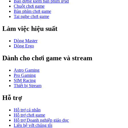
Bao đựng kiêm bàn phím iPad
Chuột chơi game
Bàn phím chơi game
Tai nghe chơi game
Làm việc hiệu suất
Dòng Master
Dòng Ergo
Dành cho chơi game và stream
Astro Gaming
Pro Gaming
SIM Racing
Thiết bị Stream
Hỗ trợ
Hỗ trợ cá nhân
Hỗ trợ chơi game
Hỗ trợ Doanh nghiệp giáo dục
Liên hệ với chúng tôi