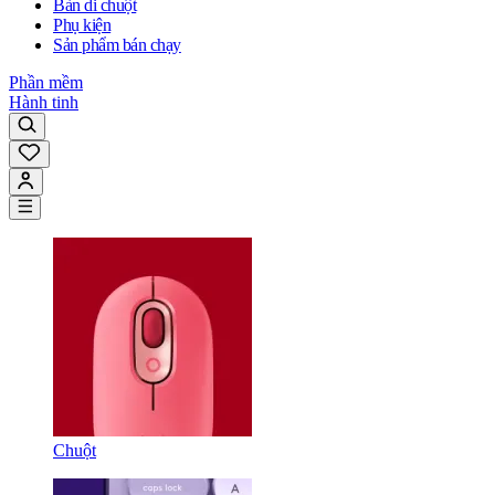
Bàn di chuột
Phụ kiện
Sản phẩm bán chạy
Phần mềm
Hành tinh
Chuột