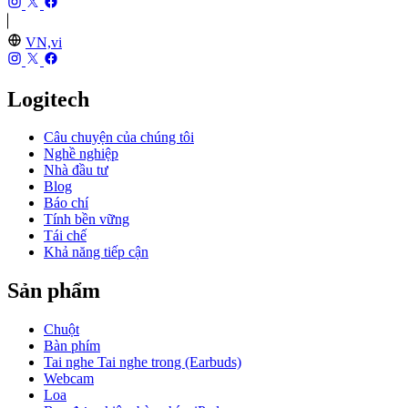
VN,vi
Logitech
Câu chuyện của chúng tôi
Nghề nghiệp
Nhà đầu tư
Blog
Báo chí
Tính bền vững
Tái chế
Khả năng tiếp cận
Sản phẩm
Chuột
Bàn phím
Tai nghe Tai nghe trong (Earbuds)
Webcam
Loa