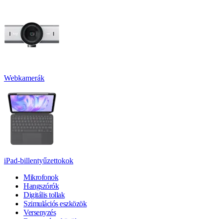
Webkamerák
iPad-billentyűzettokok
Mikrofonok
Hangszórók
Digitális tollak
Szimulációs eszközök
Versenyzés