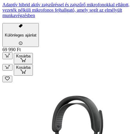
Adaptív hibrid aktív zajszűréssel és zajszűrő mikrofonokkal ellátott,
vezeték nélküli mikrofonos fejhallgató, amely segít az elmélyült
munkavégzésben
Különleges ajánlat
69 990 Ft
Kosárba
Kosárba