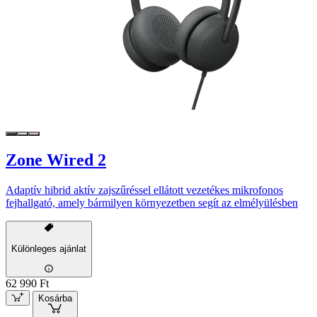
Zone Wired 2
Adaptív hibrid aktív zajszűréssel ellátott vezetékes mikrofonos
fejhallgató, amely bármilyen környezetben segít az elmélyülésben
Különleges ajánlat
62 990 Ft
Kosárba