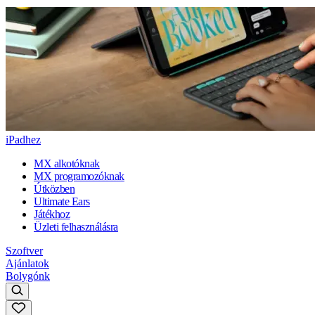
iPadhez
MX alkotóknak
MX programozóknak
Útközben
Ultimate Ears
Játékhoz
Üzleti felhasználásra
Szoftver
Ajánlatok
Bolygónk