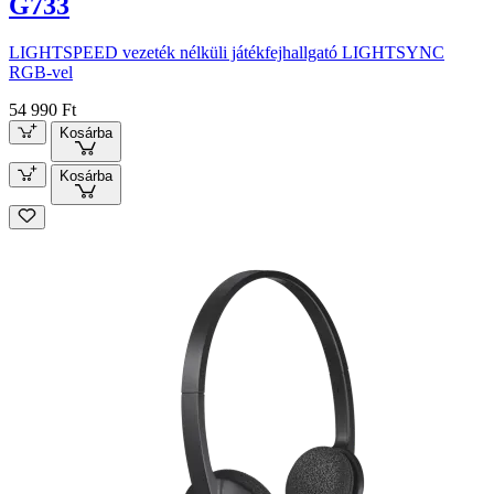
G733
LIGHTSPEED vezeték nélküli játékfejhallgató LIGHTSYNC
RGB-vel
54 990 Ft
Kosárba
Kosárba