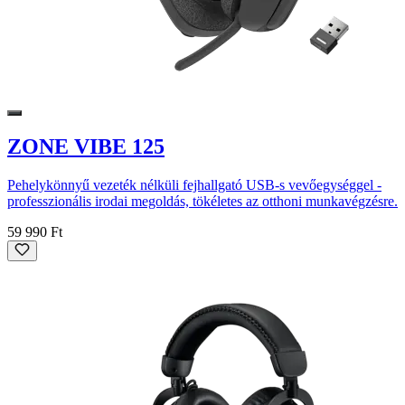
ZONE VIBE 125
Pehelykönnyű vezeték nélküli fejhallgató USB-s vevőegységgel -
professzionális irodai megoldás, tökéletes az otthoni munkavégzésre.
59 990 Ft