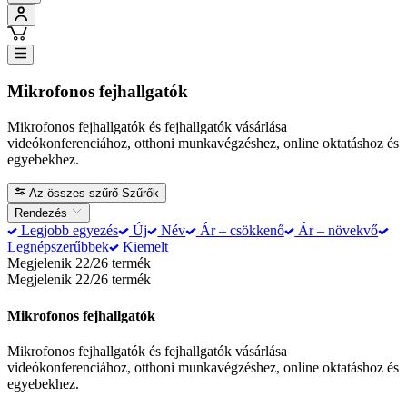
Mikrofonos fejhallgatók
Mikrofonos fejhallgatók és fejhallgatók vásárlása
videókonferenciához, otthoni munkavégzéshez, online oktatáshoz és
egyebekhez.
Az összes szűrő
Szűrők
Rendezés
Legjobb egyezés
Új
Név
Ár – csökkenő
Ár – növekvő
Legnépszerűbbek
Kiemelt
Megjelenik 22/26 termék
Megjelenik 22/26 termék
Mikrofonos fejhallgatók
Mikrofonos fejhallgatók és fejhallgatók vásárlása
videókonferenciához, otthoni munkavégzéshez, online oktatáshoz és
egyebekhez.