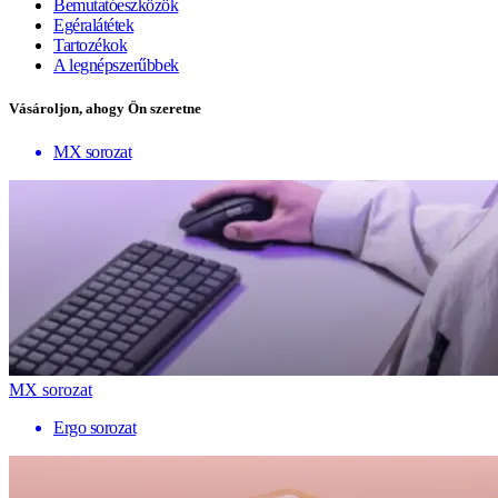
Bemutatóeszközök
Egéralátétek
Tartozékok
A legnépszerűbbek
Vásároljon, ahogy Ön szeretne
MX sorozat
MX sorozat
Ergo sorozat