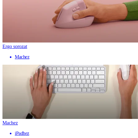
Ergo sorozat
Machez
Machez
iPadhez