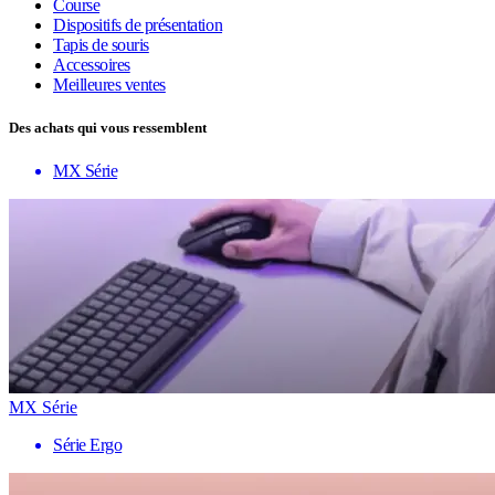
Course
Dispositifs de présentation
Tapis de souris
Accessoires
Meilleures ventes
Des achats qui vous ressemblent
MX Série
MX Série
Série Ergo