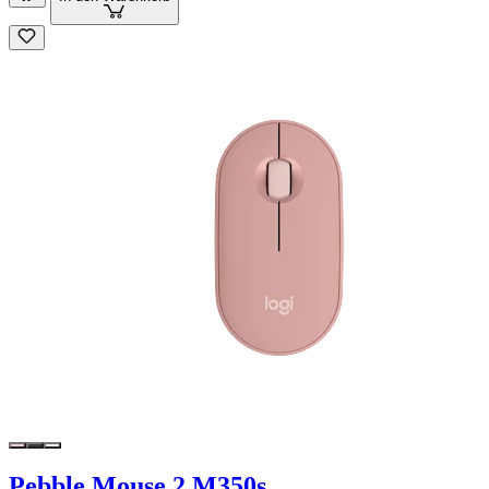
Pebble Mouse 2 M350s