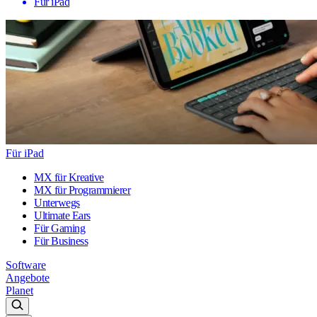
Für iPad
Für iPad
MX für Kreative
MX für Programmierer
Unterwegs
Ultimate Ears
Für Gaming
Für Business
Software
Angebote
Planet