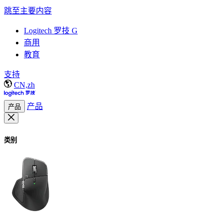
跳至主要内容
Logitech 罗技 G
商用
教育
支持
CN,zh
产品
产品
类别