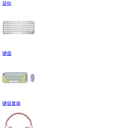
鼠标
键盘
键鼠套装