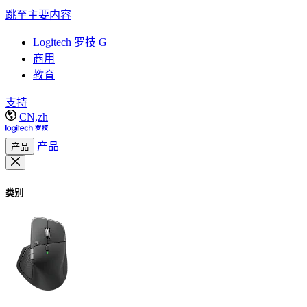
跳至主要内容
Logitech 罗技 G
商用
教育
支持
CN,zh
产品
产品
类别