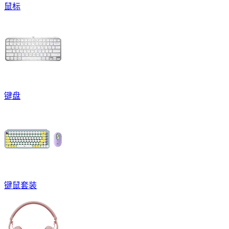
鼠标
键盘
键鼠套装