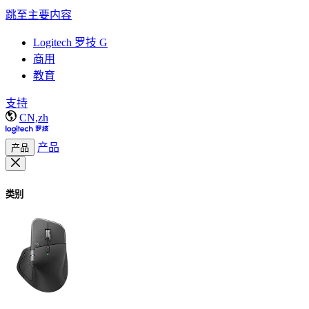
跳至主要内容
Logitech 罗技 G
商用
教育
支持
CN,zh
产品
产品
类别