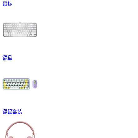
鼠标
键盘
键鼠套装