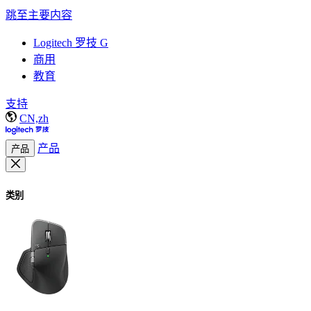
跳至主要内容
Logitech 罗技 G
商用
教育
支持
CN,zh
产品
产品
类别