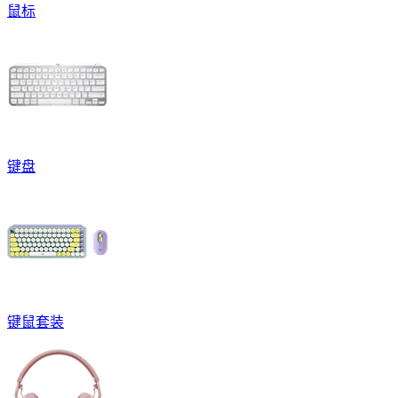
鼠标
键盘
键鼠套装