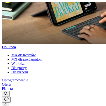
Do iPada
MX dla twórców
MX dla programistów
W drodze
Dla graczy
Dla biznesu
Oprogramowanie
Oferty
Planeta