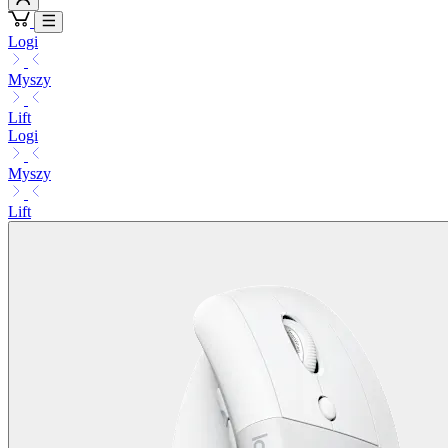
Logi
Myszy
Lift
Logi
Myszy
Lift