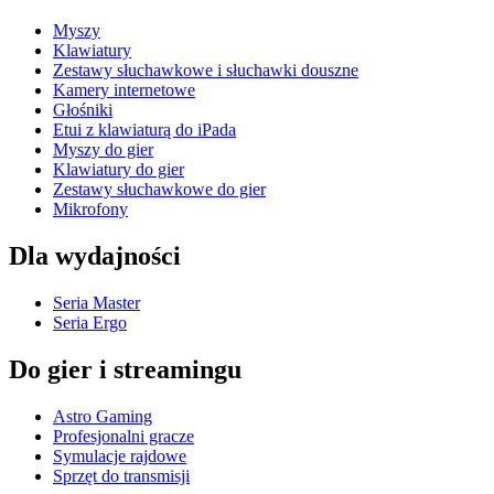
Myszy
Klawiatury
Zestawy słuchawkowe i słuchawki douszne
Kamery internetowe
Głośniki
Etui z klawiaturą do iPada
Myszy do gier
Klawiatury do gier
Zestawy słuchawkowe do gier
Mikrofony
Dla wydajności
Seria Master
Seria Ergo
Do gier i streamingu
Astro Gaming
Profesjonalni gracze
Symulacje rajdowe
Sprzęt do transmisji