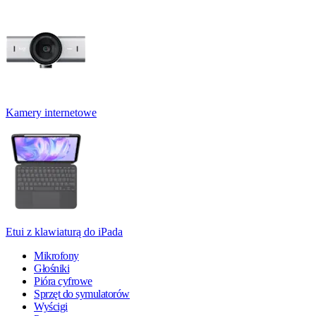
Kamery internetowe
Etui z klawiaturą do iPada
Mikrofony
Głośniki
Pióra cyfrowe
Sprzęt do symulatorów
Wyścigi