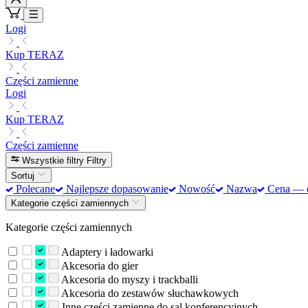
Logi
Kup TERAZ
Części zamienne
Logi
Kup TERAZ
Części zamienne
Wszystkie filtry
Filtry
Sortuj
Polecane
Najlepsze dopasowanie
Nowość
Nazwa
Cena — od
Kategorie części zamiennych
Kategorie części zamiennych
Adaptery i ładowarki
Akcesoria do gier
Akcesoria do myszy i trackballi
Akcesoria do zestawów słuchawkowych
Inne części zamienne do sal konferencyjnych