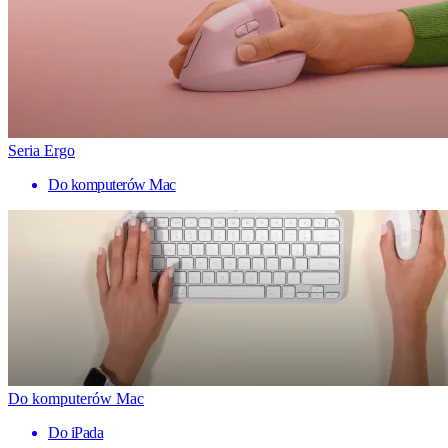
Seria Ergo
Do komputerów Mac
Do komputerów Mac
Do iPada