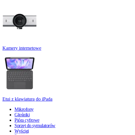
Kamery internetowe
Etui z klawiaturą do iPada
Mikrofony
Głośniki
Pióra cyfrowe
Sprzęt do symulatorów
Wyścigi