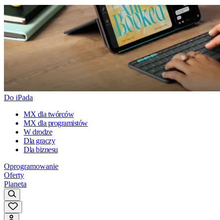
Do iPada
MX dla twórców
MX dla programistów
W drodze
Dla graczy
Dla biznesu
Oprogramowanie
Oferty
Planeta