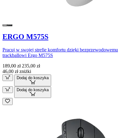
ERGO M575S
Pracuj w swojej strefie komfortu dzięki bezprzewodowemu
trackballowi Ergo M575S
189,00 zł
235,00 zł
46,00 zł zniżki
Dodaj do koszyka
Dodaj do koszyka