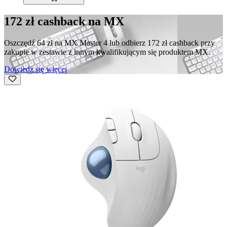
172 zł cashback na MX
Oszczędź 64 zł na MX Master 4 lub odbierz 172 zł cashback przy
zakupie w zestawie z innym kwalifikującym się produktem MX.
Dowiedz się więcej