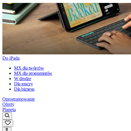
Do iPada
MX dla twórców
MX dla programistów
W drodze
Dla graczy
Dla biznesu
Oprogramowanie
Oferty
Planeta