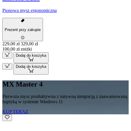
Pionowa mysz ergonomiczna
Prezent przy zakupie
229,00 zł
329,00 zł
100,00 zł zniżki
Dodaj do koszyka
Dodaj do koszyka
MX Master 4
Pierwsza mysz produktywna z natywną integracją z zaawansowaną
haptyką w systemie Windows 11
KUP TERAZ