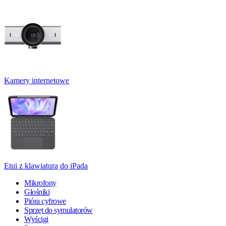
Kamery internetowe
Etui z klawiaturą do iPada
Mikrofony
Głośniki
Pióra cyfrowe
Sprzęt do symulatorów
Wyścigi