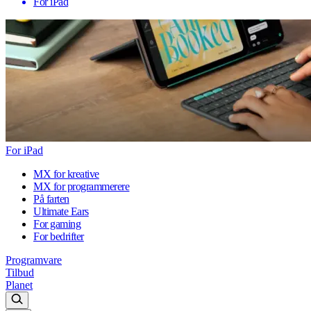
For iPad
For iPad
MX for kreative
MX for programmerere
På farten
Ultimate Ears
For gaming
For bedrifter
Programvare
Tilbud
Planet