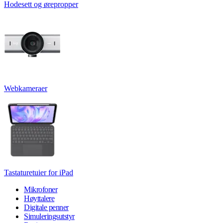
Hodesett og ørepropper
Webkameraer
Tastaturetuier for iPad
Mikrofoner
Høyttalere
Digitale penner
Simuleringsutstyr