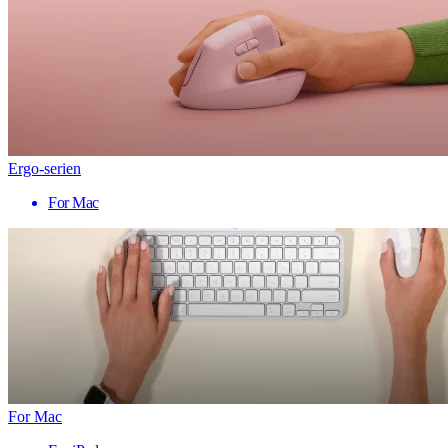
Ergo-serien
For Mac
For Mac