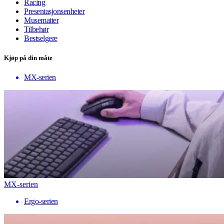
Racing
Presentasjonsenheter
Musematter
Tilbehør
Bestselgere
Kjøp på din måte
MX-serien
MX-serien
Ergo-serien