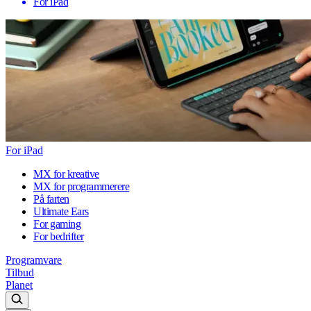
For iPad
For iPad
MX for kreative
MX for programmerere
På farten
Ultimate Ears
For gaming
For bedrifter
Programvare
Tilbud
Planet