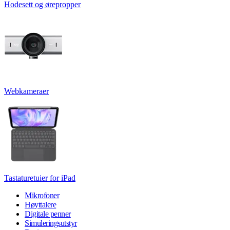
Hodesett og ørepropper
Webkameraer
Tastaturetuier for iPad
Mikrofoner
Høyttalere
Digitale penner
Simuleringsutstyr