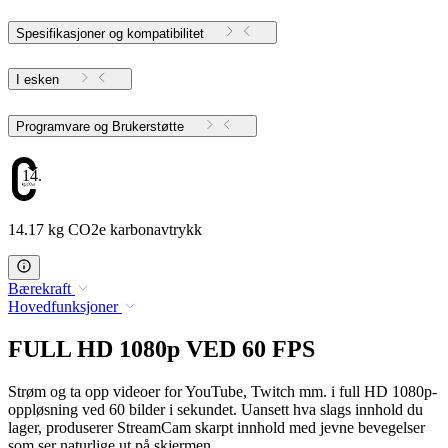
Spesifikasjoner og kompatibilitet
I esken
Programvare og Brukerstøtte
14.17
14.17 kg CO2e karbonavtrykk
Bærekraft
Hovedfunksjoner
FULL HD 1080p VED 60 FPS
Strøm og ta opp videoer for YouTube, Twitch mm. i full HD 1080p-
oppløsning ved 60 bilder i sekundet. Uansett hva slags innhold du
lager, produserer StreamCam skarpt innhold med jevne bevegelser
som ser naturlige ut på skjermen.