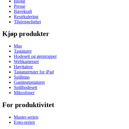
Blogg
Presse
Bærekraft
Resirkulering
Tilgjengelighet
Kjøp produkter
Mus
Tastaturer
Hodesett og ørepropper
Webkameraer
Høyttalere
Tastaturetuier for iPad
Spillmus
Gamingtastaturer
Spillhodesett
Mikrofoner
For produktivitet
Master-serien
Ergo-serien