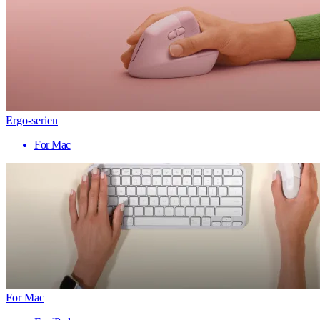
Ergo-serien
For Mac
For Mac