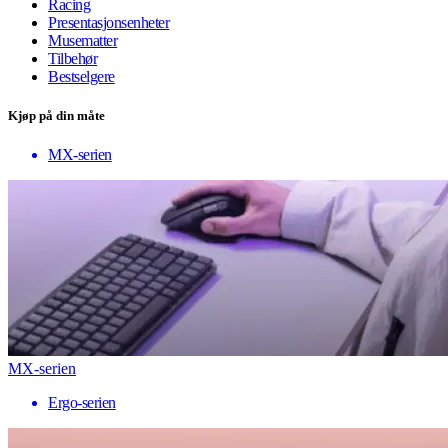
Racing
Presentasjonsenheter
Musematter
Tilbehør
Bestselgere
Kjøp på din måte
MX-serien
MX-serien
Ergo-serien