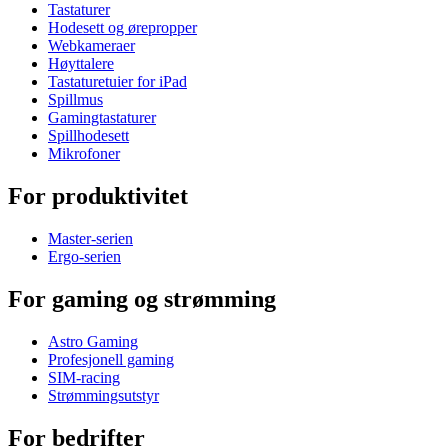
Tastaturer
Hodesett og ørepropper
Webkameraer
Høyttalere
Tastaturetuier for iPad
Spillmus
Gamingtastaturer
Spillhodesett
Mikrofoner
For produktivitet
Master-serien
Ergo-serien
For gaming og strømming
Astro Gaming
Profesjonell gaming
SIM-racing
Strømmingsutstyr
For bedrifter