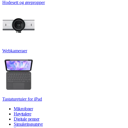
Hodesett og ørepropper
Webkameraer
Tastaturetuier for iPad
Mikrofoner
Høyttalere
Digitale penner
Simuleringsutstyr