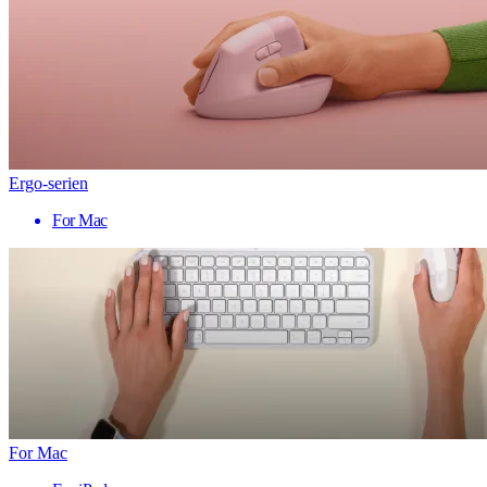
Ergo-serien
For Mac
For Mac