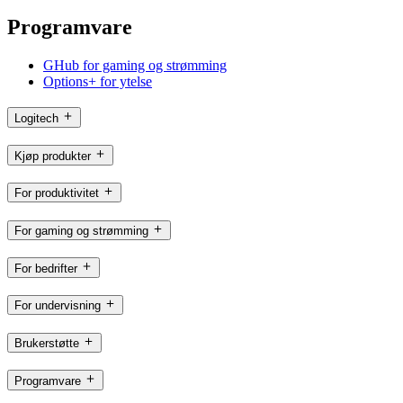
Programvare
GHub for gaming og strømming
Options+ for ytelse
Logitech
Kjøp produkter
For produktivitet
For gaming og strømming
For bedrifter
For undervisning
Brukerstøtte
Programvare