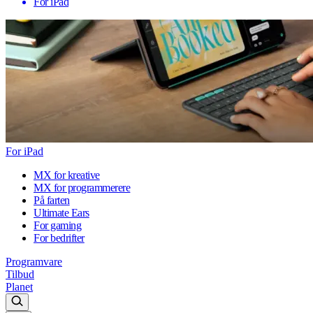
For iPad
For iPad
MX for kreative
MX for programmerere
På farten
Ultimate Ears
For gaming
For bedrifter
Programvare
Tilbud
Planet