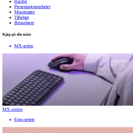
Racing
Presentasjonsenheter
Musematter
Tilbehør
Bestselgere
Kjøp på din måte
MX-serien
MX-serien
Ergo-serien