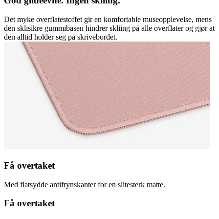
God glideevne. Ingen skliing.
Det myke overflatestoffet gir en komfortable museopplevelse, mens
den sklisikre gummibasen hindrer skliing på alle overflater og gjør at
den alltid holder seg på skrivebordet.
Få overtaket
Med flatsydde antifrynskanter for en slitesterk matte.
Få overtaket