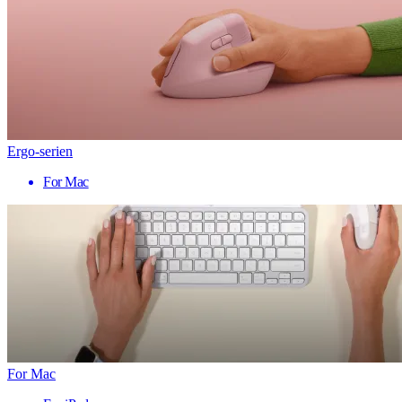
Ergo-serien
For Mac
For Mac