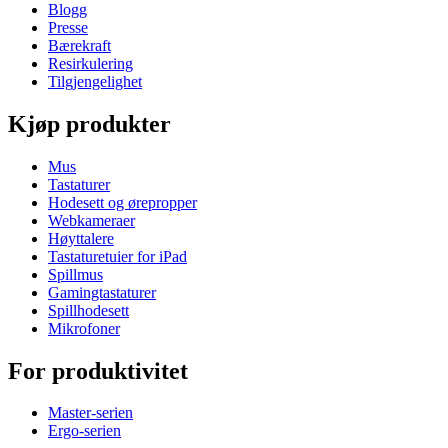
Blogg
Presse
Bærekraft
Resirkulering
Tilgjengelighet
Kjøp produkter
Mus
Tastaturer
Hodesett og ørepropper
Webkameraer
Høyttalere
Tastaturetuier for iPad
Spillmus
Gamingtastaturer
Spillhodesett
Mikrofoner
For produktivitet
Master-serien
Ergo-serien