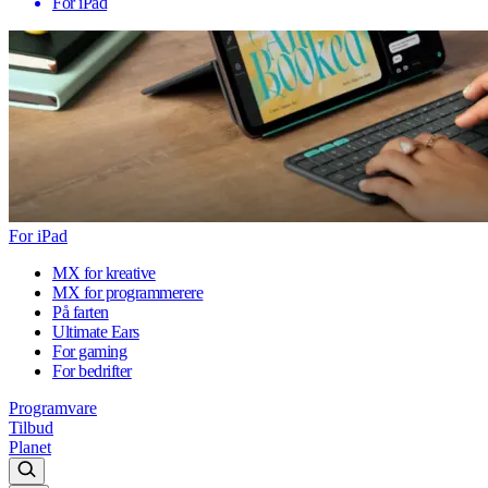
For iPad
For iPad
MX for kreative
MX for programmerere
På farten
Ultimate Ears
For gaming
For bedrifter
Programvare
Tilbud
Planet