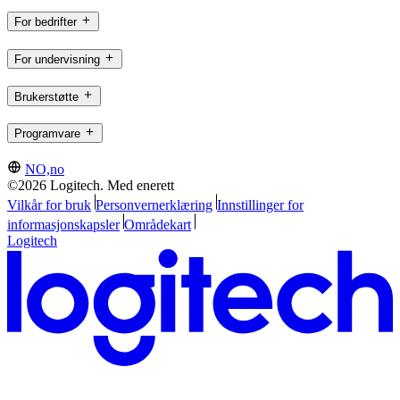
For bedrifter
For undervisning
Brukerstøtte
Programvare
NO,no
©2026 Logitech. Med enerett
Vilkår for bruk
Personvernerklæring
Innstillinger for
informasjonskapsler
Områdekart
Logitech