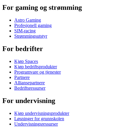
For gaming og strømming
Astro Gaming
Profesjonell gaming
SIM-racing
Strømmingsutstyr
For bedrifter
Kjøp Spaces
Kjøp bedriftsprodukter
Programvare og tjenester
Partnere
Alliansepartnere
Bedriftsressurser
For undervisning
Kjøp undervisningsprodukter
Løsninger for grunnskolen
Undervisningsressurser