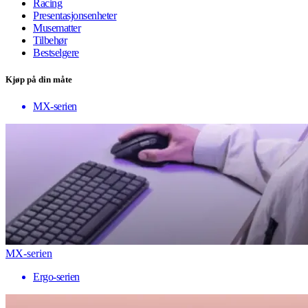
Racing
Presentasjonsenheter
Musematter
Tilbehør
Bestselgere
Kjøp på din måte
MX-serien
MX-serien
Ergo-serien