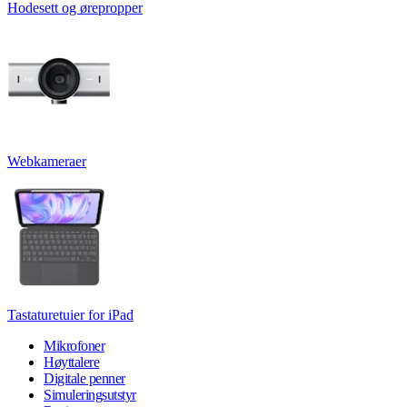
Hodesett og ørepropper
Webkameraer
Tastaturetuier for iPad
Mikrofoner
Høyttalere
Digitale penner
Simuleringsutstyr