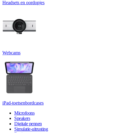
Headsets en oordopjes
Webcams
iPad-toetsenbordcases
Microfoons
Speakers
Digitale pennen
Simulatie-uitrusting