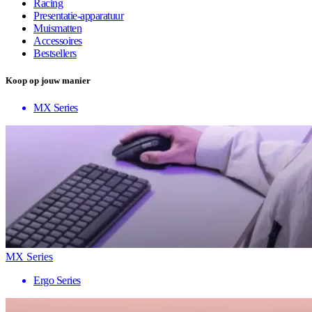
Racing
Presentatie-apparatuur
Muismatten
Accessoires
Bestsellers
Koop op jouw manier
MX Series
MX Series
Ergo Series