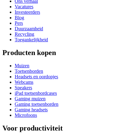
Ons verhaal
Vacatures
Investeerders
Blog
Pers
Duurzaamheid
Recycling
Toegankelijkheid
Producten kopen
Muizen
Toetsenborden
Headsets en oordopjes
Webcams
Speakers
iPad toetsenbordcases
Gaming muizen
Gaming toetsenborden
Gaming headsets
Microfoons
Voor productiviteit