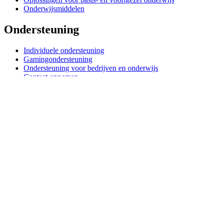
Onderwijsmiddelen
Ondersteuning
Individuele ondersteuning
Gamingondersteuning
Ondersteuning voor bedrijven en onderwijs
Contact opnemen
Reserveonderdelen
Waar is mijn pakketje?
Retourneren & Annuleren
Software
G Hub voor gaming en streaming
Options+ voor prestaties
Logitech
Producten kopen
Voor productiviteit