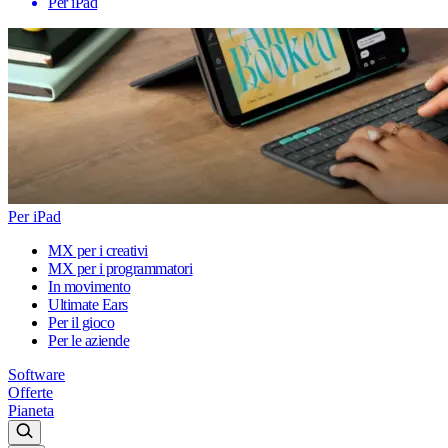
Per iPad
Per iPad
MX per i creativi
MX per i programmatori
In movimento
Ultimate Ears
Per il gioco
Per le aziende
Software
Offerte
Pianeta