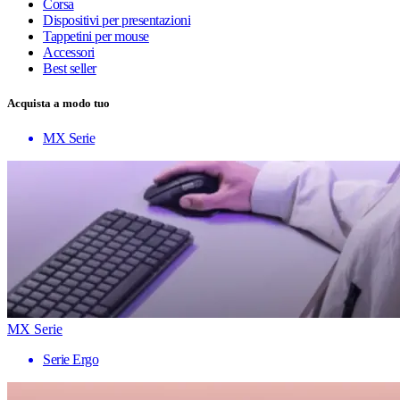
Corsa
Dispositivi per presentazioni
Tappetini per mouse
Accessori
Best seller
Acquista a modo tuo
MX Serie
MX Serie
Serie Ergo