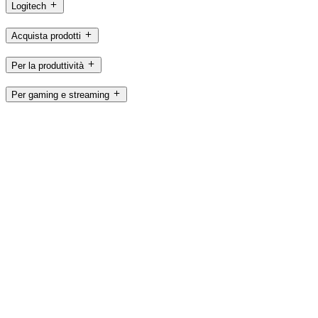
Logitech
Acquista prodotti
Per la produttività
Per gaming e streaming
Per le aziende
Per l’istruzione
Assistenza
Software
IT,it
©2026 Logitech. Tutti i diritti riservati
Termini di servizio
Informativa sulla privacy
Impostazioni cookie
Mappa del sito
Logitech