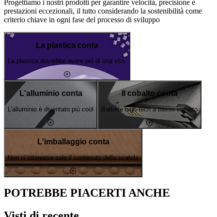
Progettiamo i nostri prodotti per garantire velocità, precisione e
prestazioni eccezionali, il tutto considerando la sostenibilità come
criterio chiave in ogni fase del processo di sviluppo
La plastica conta
La plastica dovrebbe avere più di una vita.
L'alluminio conta
Il cobalto conta
L'alluminio è diventato più cool
Batterie high-tech a basso impatto
L'imballaggio conta
Non ci interessa solo il contenuto della scatola
POTREBBE PIACERTI ANCHE
Visti di recente