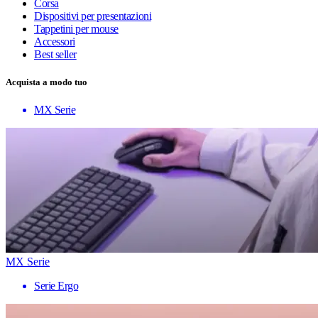
Corsa
Dispositivi per presentazioni
Tappetini per mouse
Accessori
Best seller
Acquista a modo tuo
MX Serie
MX Serie
Serie Ergo