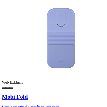
Web Exkluzív
Mobi Fold
Ultra hordozható vezeték nélküli egér