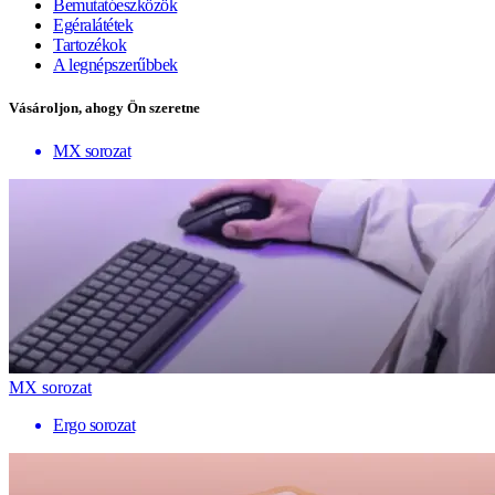
Bemutatóeszközök
Egéralátétek
Tartozékok
A legnépszerűbbek
Vásároljon, ahogy Ön szeretne
MX sorozat
MX sorozat
Ergo sorozat