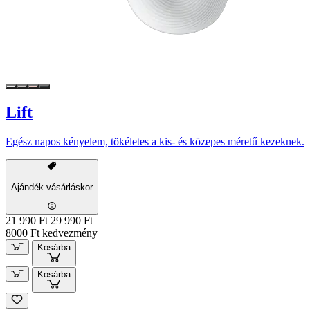
Lift
Egész napos kényelem, tökéletes a kis- és közepes méretű kezeknek.
Ajándék vásárláskor
21 990 Ft
29 990 Ft
8000 Ft kedvezmény
Kosárba
Kosárba