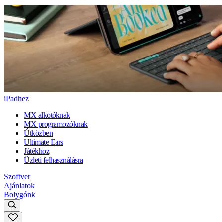
iPadhez
MX alkotóknak
MX programozóknak
Útközben
Ultimate Ears
Játékhoz
Üzleti felhasználásra
Szoftver
Ajánlatok
Bolygónk