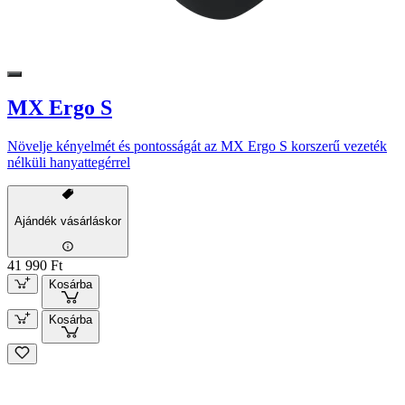
MX Ergo S
Növelje kényelmét és pontosságát az MX Ergo S korszerű vezeték
nélküli hanyattegérrel
Ajándék vásárláskor
41 990 Ft
Kosárba
Kosárba