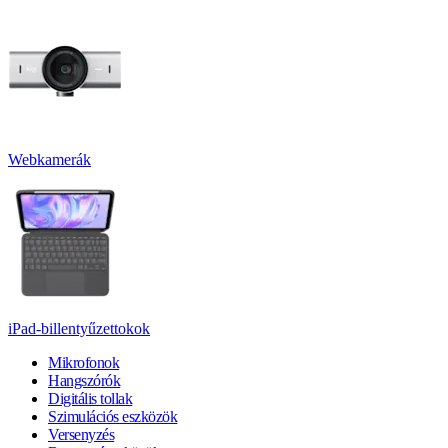
Webkamerák
iPad-billentyűzettokok
Mikrofonok
Hangszórók
Digitális tollak
Szimulációs eszközök
Versenyzés