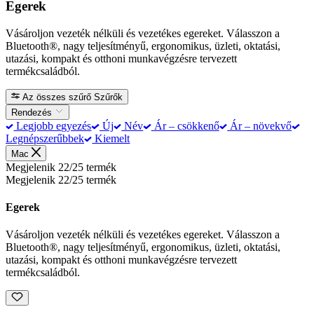
Egerek
Vásároljon vezeték nélküli és vezetékes egereket. Válasszon a
Bluetooth®, nagy teljesítményű, ergonomikus, üzleti, oktatási,
utazási, kompakt és otthoni munkavégzésre tervezett
termékcsaládból.
Az összes szűrő
Szűrők
Rendezés
Legjobb egyezés
Új
Név
Ár – csökkenő
Ár – növekvő
Legnépszerűbbek
Kiemelt
Mac
Megjelenik 22/25 termék
Megjelenik 22/25 termék
Egerek
Vásároljon vezeték nélküli és vezetékes egereket. Válasszon a
Bluetooth®, nagy teljesítményű, ergonomikus, üzleti, oktatási,
utazási, kompakt és otthoni munkavégzésre tervezett
termékcsaládból.