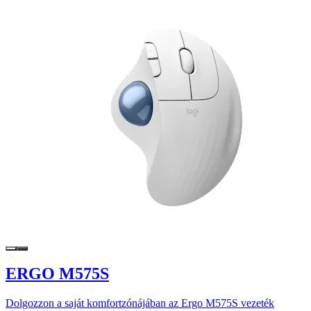
ERGO M575S
Dolgozzon a saját komfortzónájában az Ergo M575S vezeték