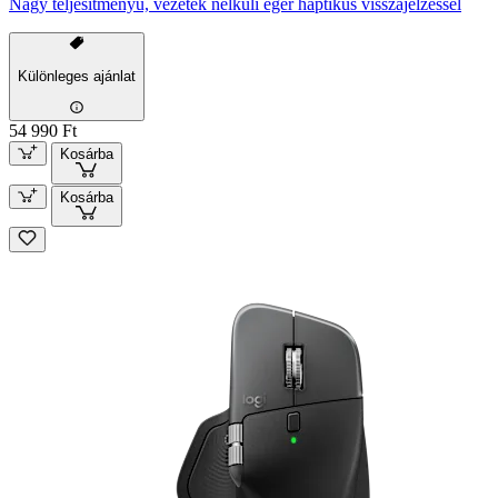
Nagy teljesítményű, vezeték nélküli egér haptikus visszajelzéssel
Különleges ajánlat
54 990 Ft
Kosárba
Kosárba