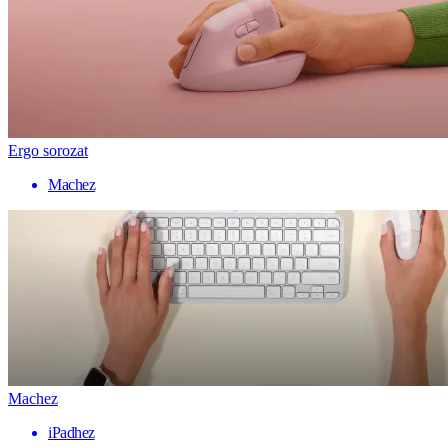
Ergo sorozat
Machez
Machez
iPadhez