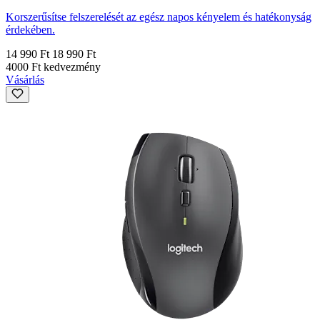
Korszerűsítse felszerelését az egész napos kényelem és hatékonyság
érdekében.
14 990 Ft
18 990 Ft
4000 Ft kedvezmény
Vásárlás