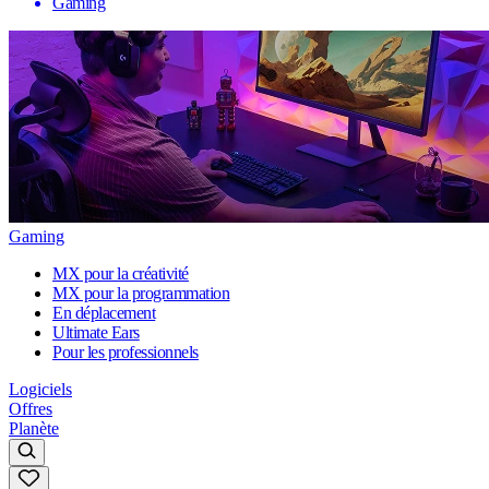
Gaming
Gaming
MX pour la créativité
MX pour la programmation
En déplacement
Ultimate Ears
Pour les professionnels
Logiciels
Offres
Planète