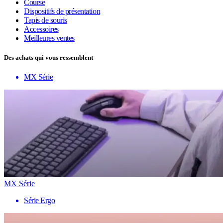
Course
Dispositifs de présentation
Tapis de souris
Accessoires
Meilleures ventes
Des achats qui vous ressemblent
MX Série
MX Série
Série Ergo