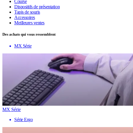
Course
Dispositifs de présentation
Tapis de souris
Accessoires
Meilleures ventes
Des achats qui vous ressemblent
MX Série
MX Série
Série Ergo