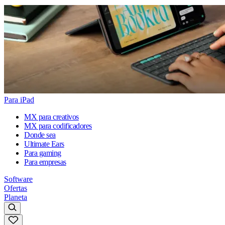
Para iPad
MX para creativos
MX para codificadores
Donde sea
Ultimate Ears
Para gaming
Para empresas
Software
Ofertas
Planeta