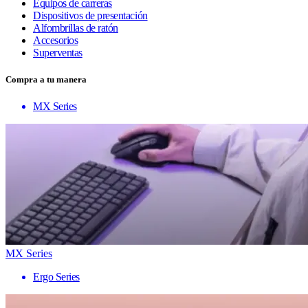
Equipos de carreras
Dispositivos de presentación
Alfombrillas de ratón
Accesorios
Superventas
Compra a tu manera
MX Series
MX Series
Ergo Series