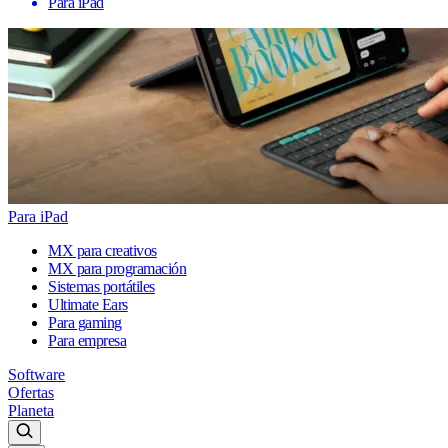
Para iPad
Para iPad
MX para creativos
MX para programación
Sistemas portátiles
Ultimate Ears
Para gaming
Para empresa
Software
Ofertas
Planeta