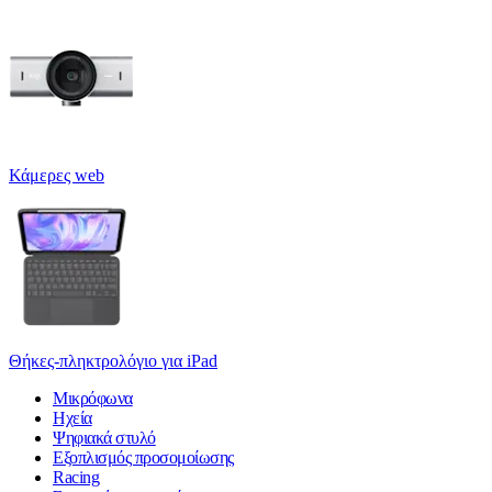
Κάμερες web
Θήκες-πληκτρολόγιο για iPad
Μικρόφωνα
Ηχεία
Ψηφιακά στυλό
Εξοπλισμός προσομοίωσης
Racing