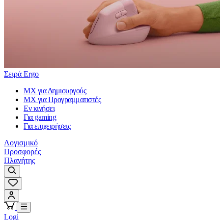
Σειρά Ergo
MX για Δημιουργούς
MX για Προγραμματιστές
Εν κινήσει
Για gaming
Για επιχειρήσεις
Λογισμικό
Προσφορές
Πλανήτης
Logi