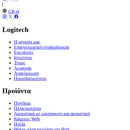
GR,el
Logitech
Η ιστορία μας
Επαγγελματική σταδιοδρομία
Επενδυτές
Ιστολόγιο
Τύπος
Αειφορία
Ανακύκλωση
Προσβασιμότητα
Προϊόντα
Ποντίκια
Πληκτρολόγια
Ακουστικά με μικρόφωνο και ακουστικά
Κάμερες Web
Ηχεία
Θήκες-πληκτρολόγιο για iPad