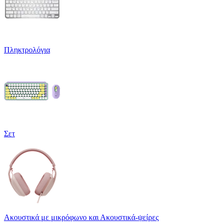
Πληκτρολόγια
Σετ
Ακουστικά με μικρόφωνο και Ακουστικά-ψείρες