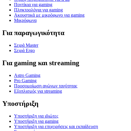
Ποντίκια για gaming
Πληκτρολόγια για gaming
Ακουστικά με μικρόφωνο για gaming
Μικρόφωνα
Για παραγωγικότητα
Σειρά Master
Σειρά Ergo
Για gaming και streaming
Astro Gaming
Pro Gaming
Προσομοίωση αγώνων ταχύτητας
Εξοπλισμός για streaming
Υποστήριξη
Υποστήριξη για ιδιώτες
Υποστήριξη για gaming
Υποστήριξη για επιχειρήσεις και εκπαίδευση