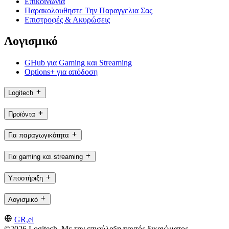
Επικοινωνία
Παρακολουθηστε Την Παραγγελια Σας
Επιστροφές & Ακυρώσεις
Λογισμικό
GHub για Gaming και Streaming
Options+ για απόδοση
Logitech
Προϊόντα
Για παραγωγικότητα
Για gaming και streaming
Υποστήριξη
Λογισμικό
GR,el
©2026 Logitech. Με την επιφύλαξη παντός δικαιώματος