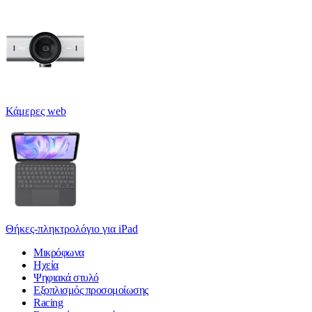
Κάμερες web
Θήκες-πληκτρολόγιο για iPad
Μικρόφωνα
Ηχεία
Ψηφιακά στυλό
Εξοπλισμός προσομοίωσης
Racing