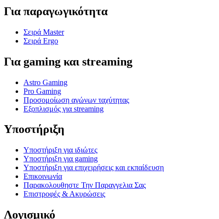
Για παραγωγικότητα
Σειρά Master
Σειρά Ergo
Για gaming και streaming
Astro Gaming
Pro Gaming
Προσομοίωση αγώνων ταχύτητας
Εξοπλισμός για streaming
Υποστήριξη
Υποστήριξη για ιδιώτες
Υποστήριξη για gaming
Υποστήριξη για επιχειρήσεις και εκπαίδευση
Επικοινωνία
Παρακολουθηστε Την Παραγγελια Σας
Επιστροφές & Ακυρώσεις
Λογισμικό