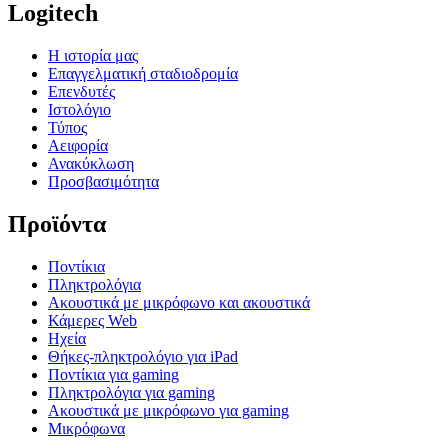
Logitech
Η ιστορία μας
Επαγγελματική σταδιοδρομία
Επενδυτές
Ιστολόγιο
Τύπος
Αειφορία
Ανακύκλωση
Προσβασιμότητα
Προϊόντα
Ποντίκια
Πληκτρολόγια
Ακουστικά με μικρόφωνο και ακουστικά
Κάμερες Web
Ηχεία
Θήκες-πληκτρολόγιο για iPad
Ποντίκια για gaming
Πληκτρολόγια για gaming
Ακουστικά με μικρόφωνο για gaming
Μικρόφωνα