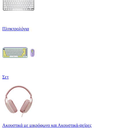
Πληκτρολόγια
Σετ
Ακουστικά με μικρόφωνο και Ακουστικά-ψείρες