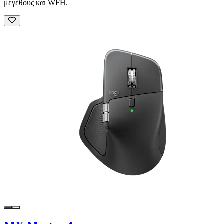
μεγέθους και WFH.