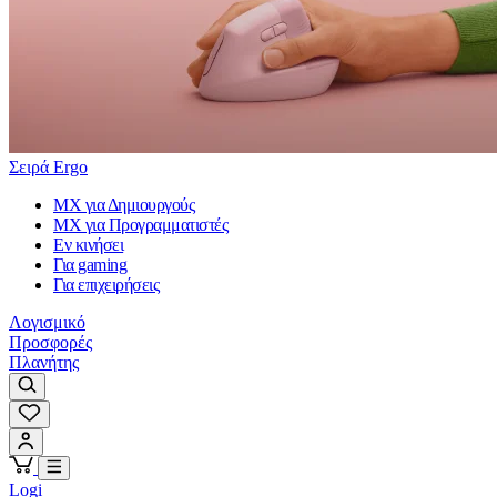
Σειρά Ergo
MX για Δημιουργούς
MX για Προγραμματιστές
Εν κινήσει
Για gaming
Για επιχειρήσεις
Λογισμικό
Προσφορές
Πλανήτης
Logi