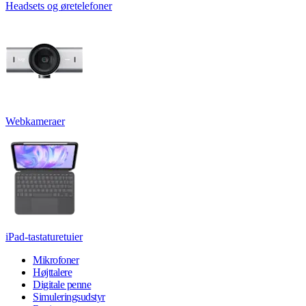
Headsets og øretelefoner
Webkameraer
iPad-tastaturetuier
Mikrofoner
Højttalere
Digitale penne
Simuleringsudstyr