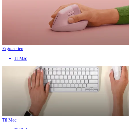
Ergo-serien
Til Mac
Til Mac