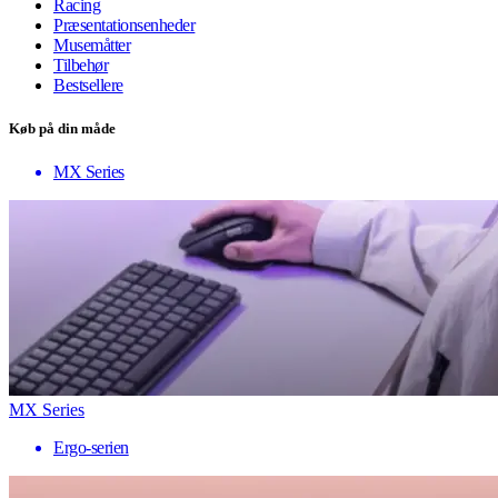
Racing
Præsentationsenheder
Musemåtter
Tilbehør
Bestsellere
Køb på din måde
MX Series
MX Series
Ergo-serien