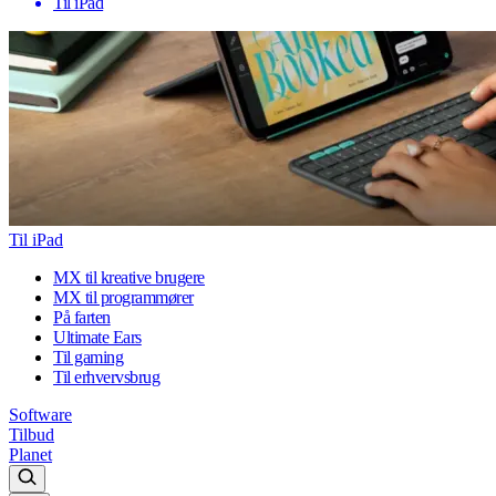
Til iPad
Til iPad
MX til kreative brugere
MX til programmører
På farten
Ultimate Ears
Til gaming
Til erhvervsbrug
Software
Tilbud
Planet