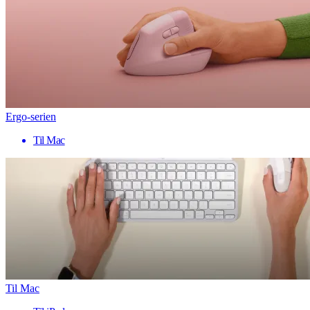
Ergo-serien
Til Mac
Til Mac