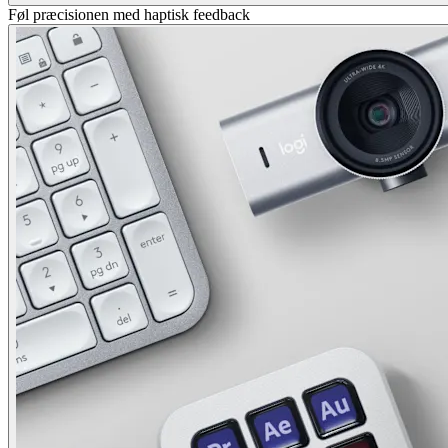
Føl præcisionen med haptisk feedback