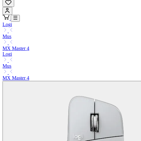
Logi
Mus
MX Master 4
Logi
Mus
MX Master 4