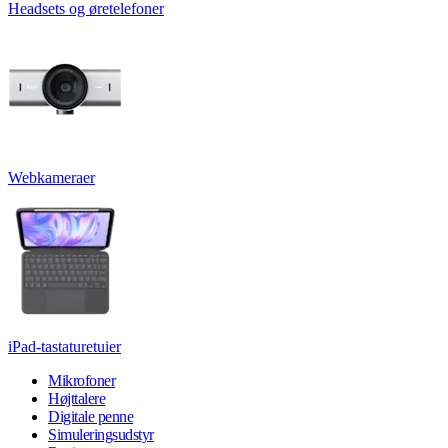
Headsets og øretelefoner
Webkameraer
iPad-tastaturetuier
Mikrofoner
Højttalere
Digitale penne
Simuleringsudstyr