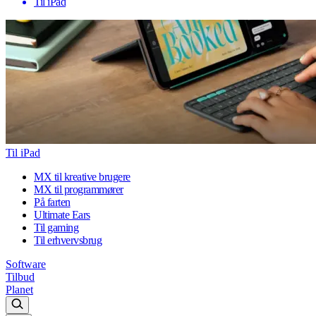
Til iPad
Til iPad
MX til kreative brugere
MX til programmører
På farten
Ultimate Ears
Til gaming
Til erhvervsbrug
Software
Tilbud
Planet