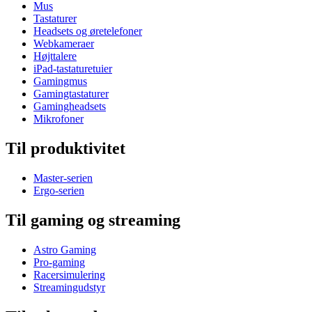
Mus
Tastaturer
Headsets og øretelefoner
Webkameraer
Højttalere
iPad-tastaturetuier
Gamingmus
Gamingtastaturer
Gamingheadsets
Mikrofoner
Til produktivitet
Master-serien
Ergo-serien
Til gaming og streaming
Astro Gaming
Pro-gaming
Racersimulering
Streamingudstyr