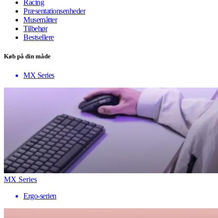
Racing
Præsentationsenheder
Musemåtter
Tilbehør
Bestsellere
Køb på din måde
MX Series
MX Series
Ergo-serien