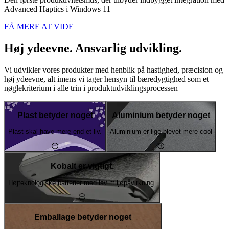
Advanced Haptics i Windows 11
FÅ MERE AT VIDE
Høj ydeevne. Ansvarlig udvikling.
Vi udvikler vores produkter med henblik på hastighed, præcision og
høj ydeevne, alt imens vi tager hensyn til bæredygtighed som et
nøglekriterium i alle trin i produktudviklingsprocessen
Plast betyder noget
Aluminium betyder noget
Plast skal have mere end et liv.
Aluminium er lige blevet mere cool
Kobalt er vigtigt.
Højteknologiske batterier med lav miljøpåvirkning.
Emballage betyder noget