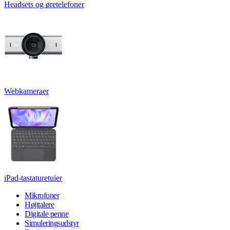
Headsets og øretelefoner
Webkameraer
iPad-tastaturetuier
Mikrofoner
Højttalere
Digitale penne
Simuleringsudstyr