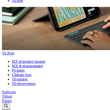
Til iPad
Til iPad
MX til kreative brugere
MX til programmører
På farten
Ultimate Ears
Til gaming
Til erhvervsbrug
Software
Tilbud
Planet