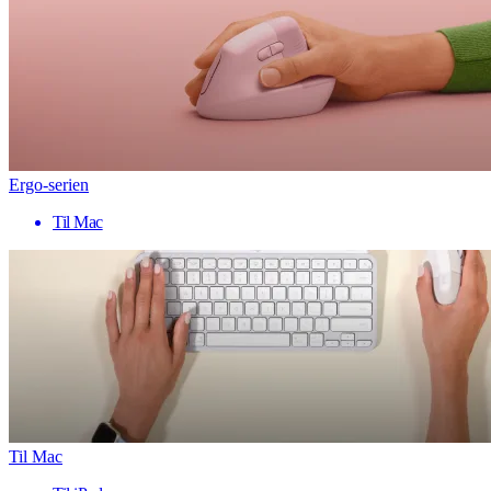
Ergo-serien
Til Mac
Til Mac