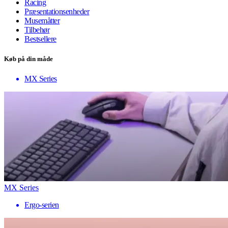
Racing
Præsentationsenheder
Musemåtter
Tilbehør
Bestsellere
Køb på din måde
MX Series
MX Series
Ergo-serien