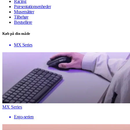
Racing
Præsentationsenheder
Musemåtter
Tilbehør
Bestsellere
Køb på din måde
MX Series
MX Series
Ergo-serien