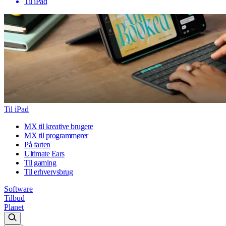
Til iPad
Til iPad
MX til kreative brugere
MX til programmører
På farten
Ultimate Ears
Til gaming
Til erhvervsbrug
Software
Tilbud
Planet