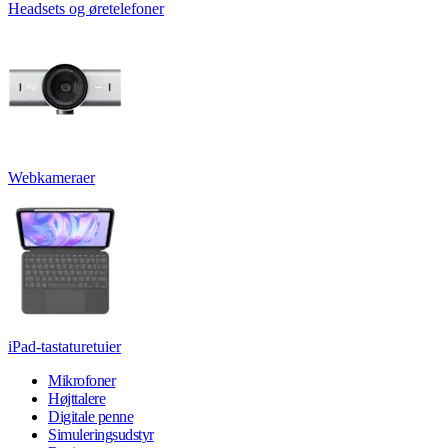
Headsets og øretelefoner
Webkameraer
iPad-tastaturetuier
Mikrofoner
Højttalere
Digitale penne
Simuleringsudstyr