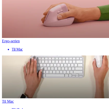
Ergo-serien
Til Mac
Til Mac