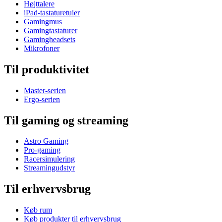
Højttalere
iPad-tastaturetuier
Gamingmus
Gamingtastaturer
Gamingheadsets
Mikrofoner
Til produktivitet
Master-serien
Ergo-serien
Til gaming og streaming
Astro Gaming
Pro-gaming
Racersimulering
Streamingudstyr
Til erhvervsbrug
Køb rum
Køb produkter til erhvervsbrug