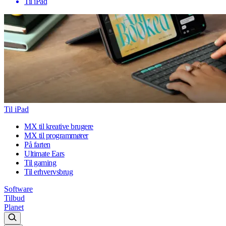
Til iPad
Til iPad
MX til kreative brugere
MX til programmører
På farten
Ultimate Ears
Til gaming
Til erhvervsbrug
Software
Tilbud
Planet