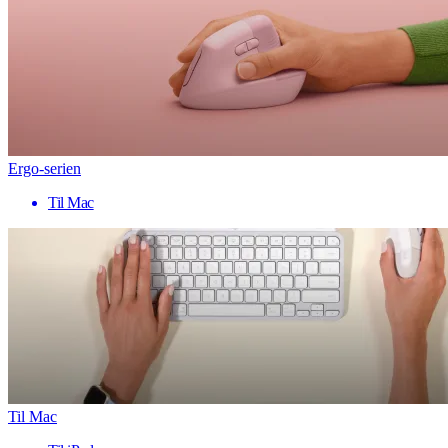
Ergo-serien
Til Mac
Til Mac