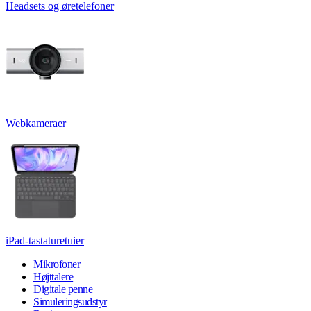
Headsets og øretelefoner
Webkameraer
iPad-tastaturetuier
Mikrofoner
Højttalere
Digitale penne
Simuleringsudstyr