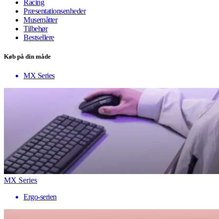
Racing
Præsentationsenheder
Musemåtter
Tilbehør
Bestsellere
Køb på din måde
MX Series
MX Series
Ergo-serien