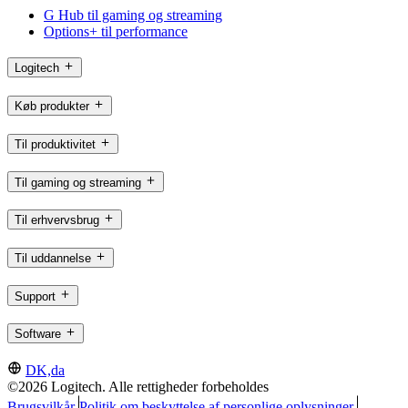
G Hub til gaming og streaming
Options+ til performance
Logitech
Køb produkter
Til produktivitet
Til gaming og streaming
Til erhvervsbrug
Til uddannelse
Support
Software
DK,da
©2026 Logitech. Alle rettigheder forbeholdes
Brugsvilkår
Politik om beskyttelse af personlige oplysninger