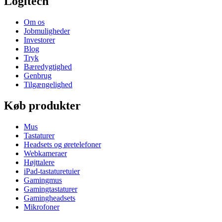
Logitech
Om os
Jobmuligheder
Investorer
Blog
Tryk
Bæredygtighed
Genbrug
Tilgængelighed
Køb produkter
Mus
Tastaturer
Headsets og øretelefoner
Webkameraer
Højttalere
iPad-tastaturetuier
Gamingmus
Gamingtastaturer
Gamingheadsets
Mikrofoner