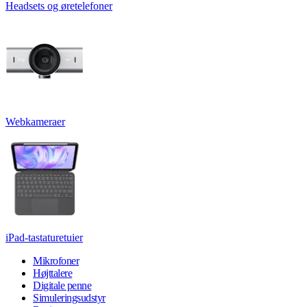
Headsets og øretelefoner
Webkameraer
iPad-tastaturetuier
Mikrofoner
Højttalere
Digitale penne
Simuleringsudstyr