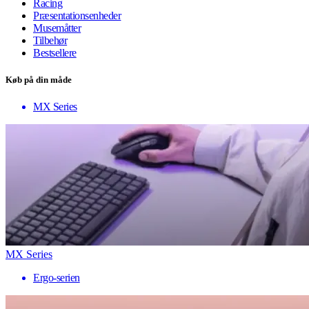
Racing
Præsentationsenheder
Musemåtter
Tilbehør
Bestsellere
Køb på din måde
MX Series
MX Series
Ergo-serien