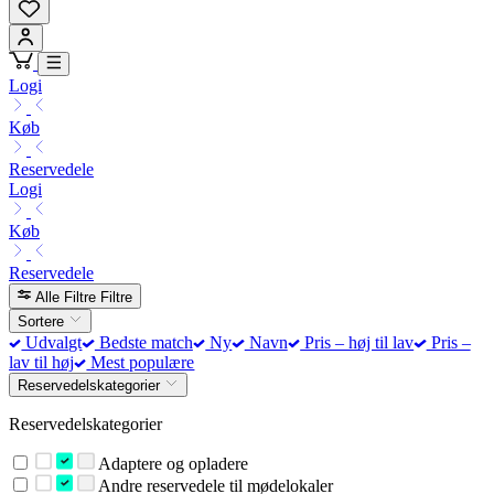
Logi
Køb
Reservedele
Logi
Køb
Reservedele
Alle Filtre
Filtre
Sortere
Udvalgt
Bedste match
Ny
Navn
Pris – høj til lav
Pris –
lav til høj
Mest populære
Reservedelskategorier
Reservedelskategorier
Adaptere og opladere
Andre reservedele til mødelokaler