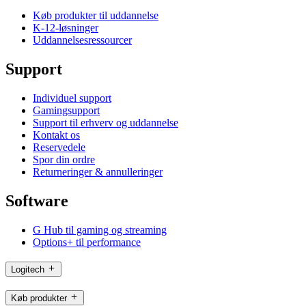
Køb produkter til uddannelse
K-12-løsninger
Uddannelsesressourcer
Support
Individuel support
Gamingsupport
Support til erhverv og uddannelse
Kontakt os
Reservedele
Spor din ordre
Returneringer & annulleringer
Software
G Hub til gaming og streaming
Options+ til performance
Logitech
Køb produkter