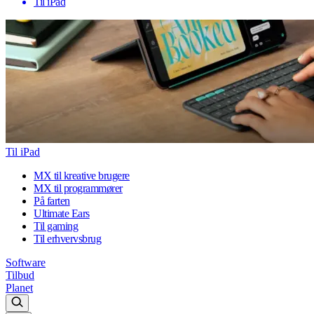
Til iPad
Til iPad
MX til kreative brugere
MX til programmører
På farten
Ultimate Ears
Til gaming
Til erhvervsbrug
Software
Tilbud
Planet