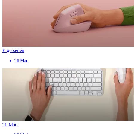
Ergo-serien
Til Mac
Til Mac