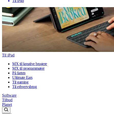
Til iPad
Til iPad
MX til kreative brugere
MX til programmører
På farten
Ultimate Ears
Til gaming
Til erhvervsbrug
Software
Tilbud
Planet