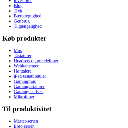
Investorer
Blog
Tryk
Bæredygtighed
Genbrug
Tilgængelighed
Køb produkter
Mus
Tastaturer
Headsets og øretelefoner
Webkameraer
Højttalere
iPad-tastaturetuier
Gamingmus
Gamingtastaturer
Gamingheadsets
Mikrofoner
Til produktivitet
Master-serien
Ergo-serien