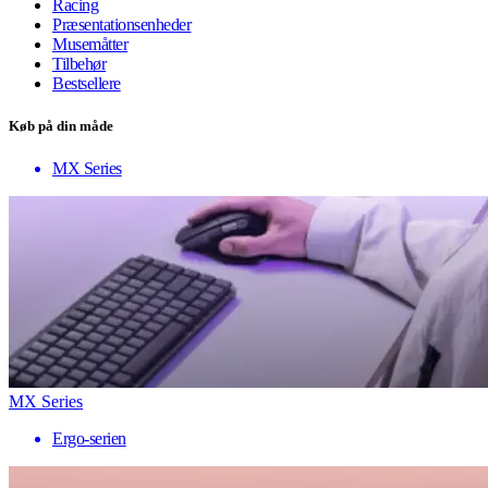
Racing
Præsentationsenheder
Musemåtter
Tilbehør
Bestsellere
Køb på din måde
MX Series
MX Series
Ergo-serien