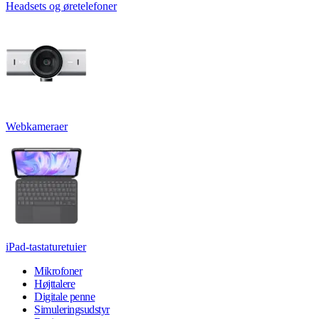
Headsets og øretelefoner
Webkameraer
iPad-tastaturetuier
Mikrofoner
Højttalere
Digitale penne
Simuleringsudstyr