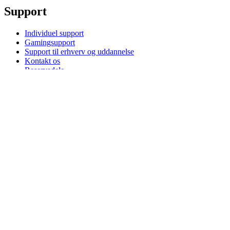
Support
Individuel support
Gamingsupport
Support til erhverv og uddannelse
Kontakt os
Reservedele
Spor din ordre
Returneringer & annulleringer
Software
G Hub til gaming og streaming
Options+ til performance
Logitech
Køb produkter
Til produktivitet
Til gaming og streaming