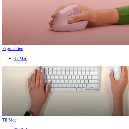
Ergo-serien
Til Mac
Til Mac