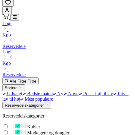
Logi
Køb
Reservedele
Logi
Køb
Reservedele
Alle Filtre
Filtre
Sortere
Udvalgt
Bedste match
Ny
Navn
Pris – høj til lav
Pris –
lav til høj
Mest populære
Reservedelskategorier
Reservedelskategorier
Kabler
Modtagere og dongler