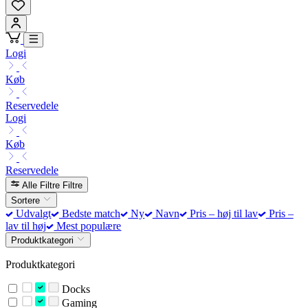
Logi
Køb
Reservedele
Logi
Køb
Reservedele
Alle Filtre
Filtre
Sortere
Udvalgt
Bedste match
Ny
Navn
Pris – høj til lav
Pris –
lav til høj
Mest populære
Produktkategori
Produktkategori
Docks
Gaming