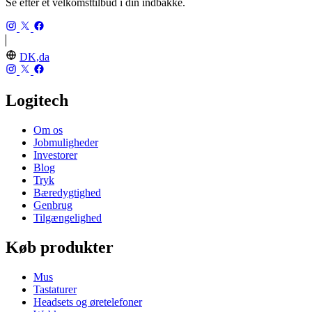
Se efter et velkomsttilbud i din indbakke.
DK,da
Logitech
Om os
Jobmuligheder
Investorer
Blog
Tryk
Bæredygtighed
Genbrug
Tilgængelighed
Køb produkter
Mus
Tastaturer
Headsets og øretelefoner