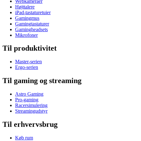
Webkameraer
Højttalere
iPad-tastaturetuier
Gamingmus
Gamingtastaturer
Gamingheadsets
Mikrofoner
Til produktivitet
Master-serien
Ergo-serien
Til gaming og streaming
Astro Gaming
Pro-gaming
Racersimulering
Streamingudstyr
Til erhvervsbrug
Køb rum