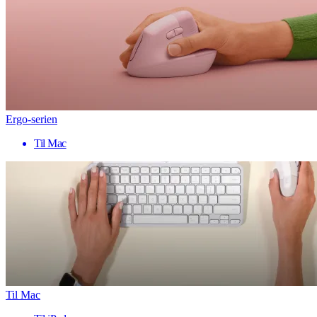
Ergo-serien
Til Mac
Til Mac