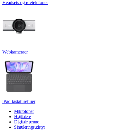
Headsets og øretelefoner
Webkameraer
iPad-tastaturetuier
Mikrofoner
Højttalere
Digitale penne
Simuleringsudstyr