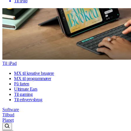
Til iPad
Til iPad
MX til kreative brugere
MX til programmører
På farten
Ultimate Ears
Til gaming
Til erhvervsbrug
Software
Tilbud
Planet