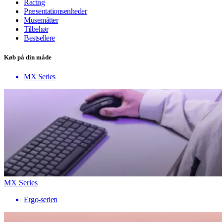
Racing
Præsentationsenheder
Musemåtter
Tilbehør
Bestsellere
Køb på din måde
MX Series
MX Series
Ergo-serien