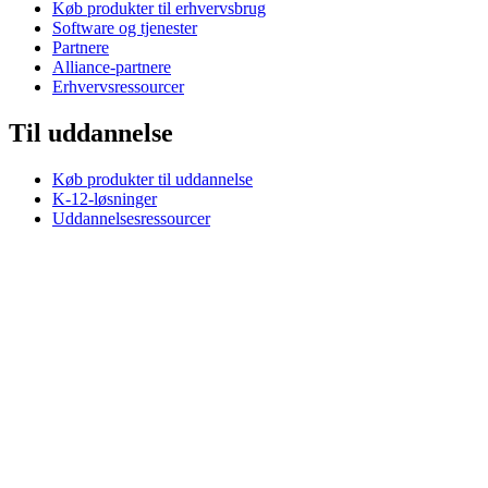
Køb produkter til erhvervsbrug
Software og tjenester
Partnere
Alliance-partnere
Erhvervsressourcer
Til uddannelse
Køb produkter til uddannelse
K-12-løsninger
Uddannelsesressourcer
Support
Individuel support
Gamingsupport
Support til erhverv og uddannelse
Kontakt os
Reservedele
Spor din ordre
Returneringer & annulleringer
Software